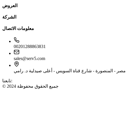
العروض
الشركة
معلومات الاتصال
00201288863831
sales@serv5.com
مصر - المنصورة - شارع قناة السويس - أعلى صيدلية د. رامي
تابعنا:
© 2024 جميع الحقوق محفوظة