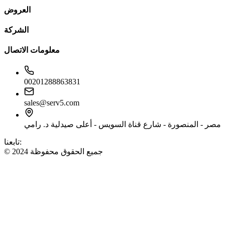
العروض
الشركة
معلومات الاتصال
00201288863831
sales@serv5.com
مصر - المنصورة - شارع قناة السويس - أعلى صيدلية د. رامي
تابعنا:
© 2024 جميع الحقوق محفوظة