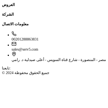
العروض
الشركة
معلومات الاتصال
00201288863831
sales@serv5.com
مصر - المنصورة - شارع قناة السويس - أعلى صيدلية د. رامي
تابعنا:
© 2024 جميع الحقوق محفوظة