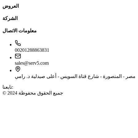
العروض
الشركة
معلومات الاتصال
00201288863831
sales@serv5.com
مصر - المنصورة - شارع قناة السويس - أعلى صيدلية د. رامي
تابعنا:
© 2024 جميع الحقوق محفوظة