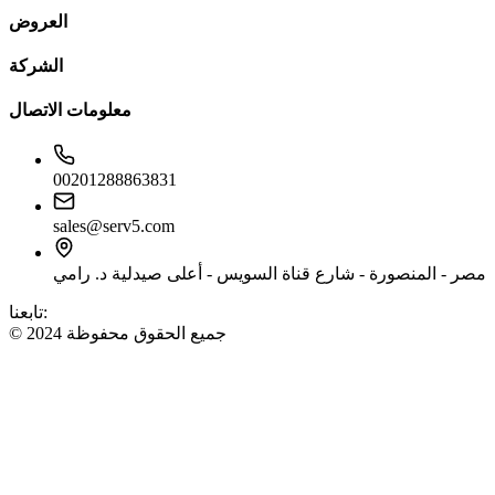
العروض
الشركة
معلومات الاتصال
00201288863831
sales@serv5.com
مصر - المنصورة - شارع قناة السويس - أعلى صيدلية د. رامي
تابعنا:
© 2024 جميع الحقوق محفوظة