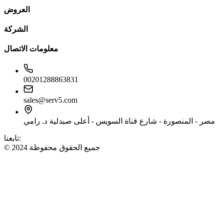
العروض
الشركة
معلومات الاتصال
00201288863831
sales@serv5.com
مصر - المنصورة - شارع قناة السويس - أعلى صيدلية د. رامي
تابعنا:
© 2024 جميع الحقوق محفوظة