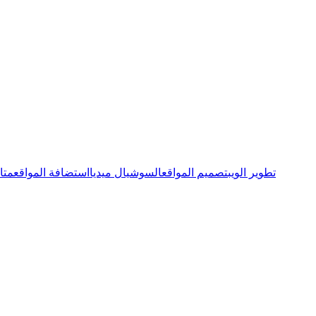
تطوير الويب
تصميم المواقع
السوشيال ميديا
استضافة المواقع
متا