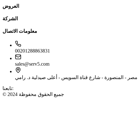
العروض
الشركة
معلومات الاتصال
00201288863831
sales@serv5.com
مصر - المنصورة - شارع قناة السويس - أعلى صيدلية د. رامي
تابعنا:
© 2024 جميع الحقوق محفوظة