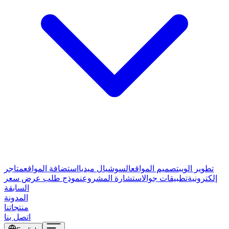
تطوير الويب
تصميم المواقع
السوشيال ميديا
استضافة المواقع
متاجر
إلكترونية
تطبيقات جوال
استشارة المشروع
نموذج طلب عرض سعر
السابقة
المدونة
منتجاتنا
اتصل بنا