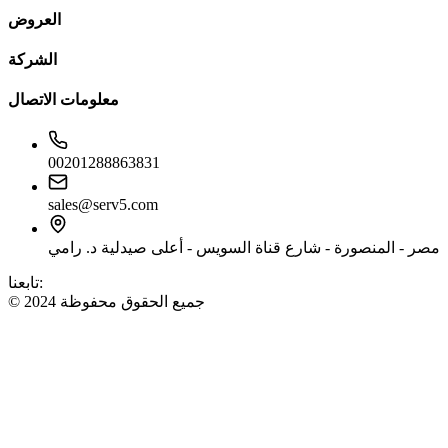
العروض
الشركة
معلومات الاتصال
00201288863831
sales@serv5.com
مصر - المنصورة - شارع قناة السويس - أعلى صيدلية د. رامي
تابعنا:
© 2024 جميع الحقوق محفوظة