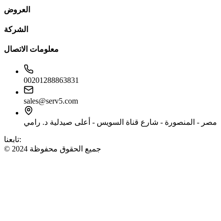
العروض
الشركة
معلومات الاتصال
00201288863831
sales@serv5.com
مصر - المنصورة - شارع قناة السويس - أعلى صيدلية د. رامي
تابعنا:
© 2024 جميع الحقوق محفوظة