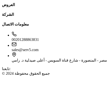
العروض
الشركة
معلومات الاتصال
00201288863831
sales@serv5.com
مصر - المنصورة - شارع قناة السويس - أعلى صيدلية د. رامي
تابعنا:
© 2024 جميع الحقوق محفوظة