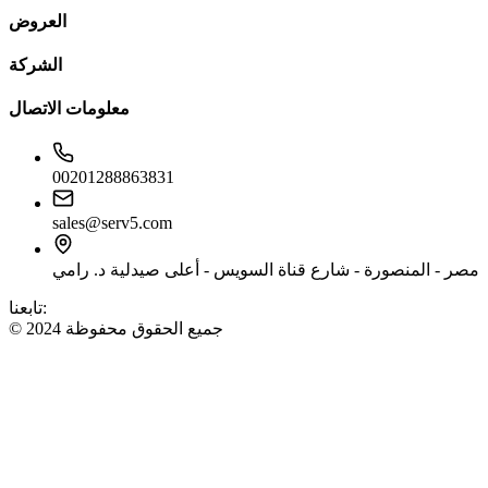
العروض
الشركة
معلومات الاتصال
00201288863831
sales@serv5.com
مصر - المنصورة - شارع قناة السويس - أعلى صيدلية د. رامي
تابعنا:
© 2024 جميع الحقوق محفوظة