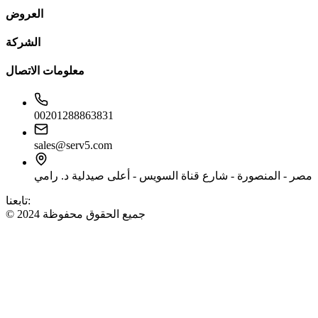
العروض
الشركة
معلومات الاتصال
00201288863831
sales@serv5.com
مصر - المنصورة - شارع قناة السويس - أعلى صيدلية د. رامي
تابعنا:
© 2024 جميع الحقوق محفوظة