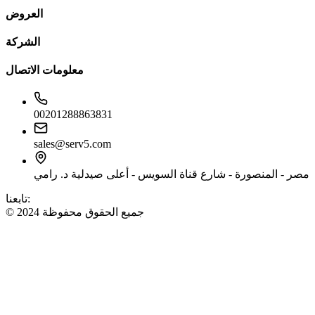
العروض
الشركة
معلومات الاتصال
00201288863831
sales@serv5.com
مصر - المنصورة - شارع قناة السويس - أعلى صيدلية د. رامي
تابعنا:
© 2024 جميع الحقوق محفوظة