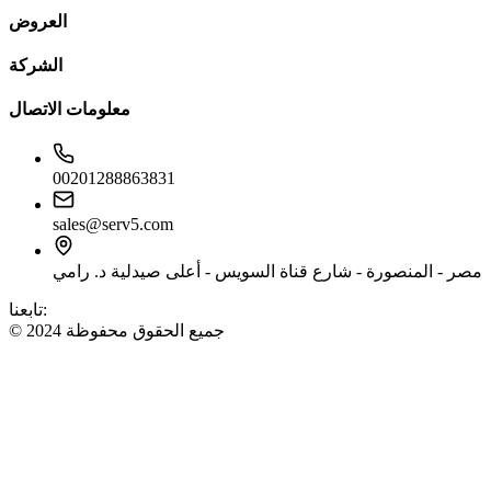
العروض
الشركة
معلومات الاتصال
00201288863831
sales@serv5.com
مصر - المنصورة - شارع قناة السويس - أعلى صيدلية د. رامي
تابعنا:
© 2024 جميع الحقوق محفوظة