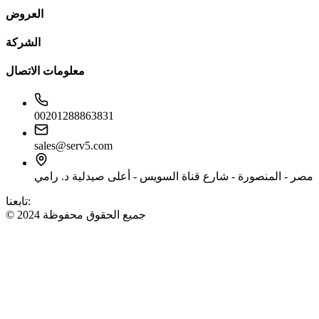
العروض
الشركة
معلومات الاتصال
00201288863831
sales@serv5.com
مصر - المنصورة - شارع قناة السويس - أعلى صيدلية د. رامي
تابعنا:
© 2024 جميع الحقوق محفوظة