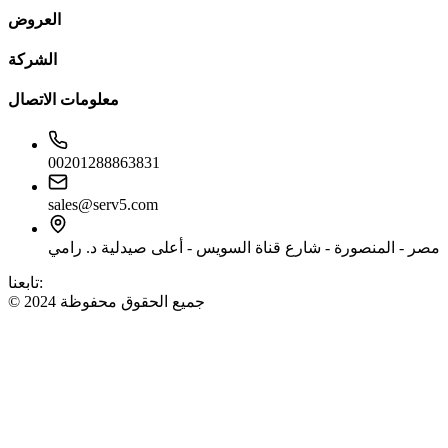
العروض
الشركة
معلومات الاتصال
00201288863831
sales@serv5.com
مصر - المنصورة - شارع قناة السويس - أعلى صيدلية د. رامي
تابعنا:
© 2024 جميع الحقوق محفوظة