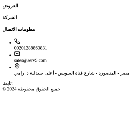
العروض
الشركة
معلومات الاتصال
00201288863831
sales@serv5.com
مصر - المنصورة - شارع قناة السويس - أعلى صيدلية د. رامي
تابعنا:
© 2024 جميع الحقوق محفوظة