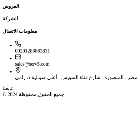
العروض
الشركة
معلومات الاتصال
00201288863831
sales@serv5.com
مصر - المنصورة - شارع قناة السويس - أعلى صيدلية د. رامي
تابعنا:
© 2024 جميع الحقوق محفوظة