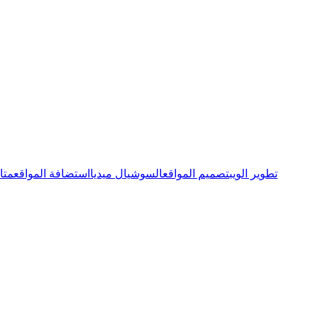
تطوير الويب
تصميم المواقع
السوشيال ميديا
استضافة المواقع
متا