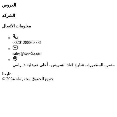
العروض
الشركة
معلومات الاتصال
00201288863831
sales@serv5.com
مصر - المنصورة - شارع قناة السويس - أعلى صيدلية د. رامي
تابعنا:
© 2024 جميع الحقوق محفوظة