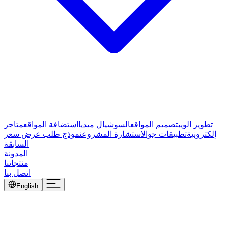
تطوير الويب
تصميم المواقع
السوشيال ميديا
استضافة المواقع
متاجر
إلكترونية
تطبيقات جوال
استشارة المشروع
نموذج طلب عرض سعر
السابقة
المدونة
منتجاتنا
اتصل بنا
English