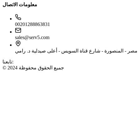
معلومات الاتصال
00201288863831
sales@serv5.com
مصر - المنصورة - شارع قناة السويس - أعلى صيدلية د. رامي
تابعنا:
© 2024 جميع الحقوق محفوظة