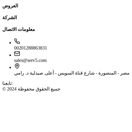
العروض
الشركة
معلومات الاتصال
00201288863831
sales@serv5.com
مصر - المنصورة - شارع قناة السويس - أعلى صيدلية د. رامي
تابعنا:
© 2024 جميع الحقوق محفوظة