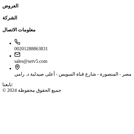
العروض
الشركة
معلومات الاتصال
00201288863831
sales@serv5.com
مصر - المنصورة - شارع قناة السويس - أعلى صيدلية د. رامي
تابعنا:
© 2024 جميع الحقوق محفوظة