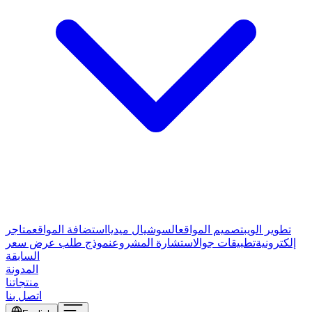
تطوير الويب
تصميم المواقع
السوشيال ميديا
استضافة المواقع
متاجر
إلكترونية
تطبيقات جوال
استشارة المشروع
نموذج طلب عرض سعر
السابقة
المدونة
منتجاتنا
اتصل بنا