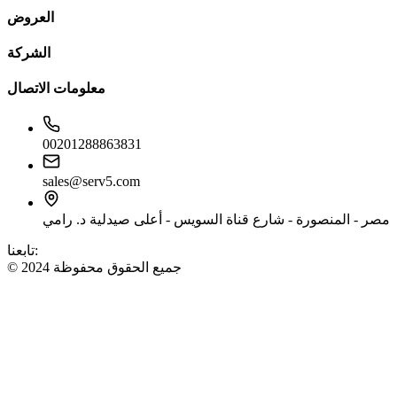
العروض
الشركة
معلومات الاتصال
00201288863831
sales@serv5.com
مصر - المنصورة - شارع قناة السويس - أعلى صيدلية د. رامي
تابعنا:
© 2024 جميع الحقوق محفوظة