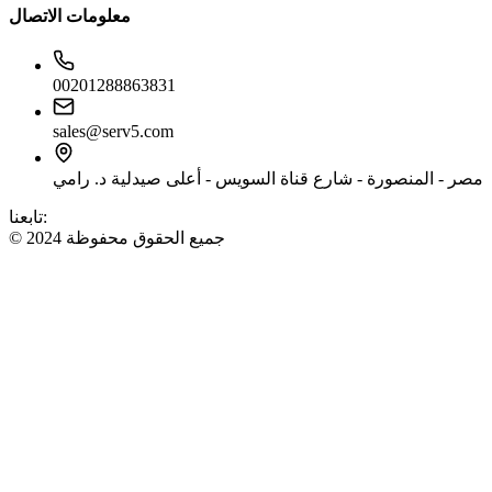
معلومات الاتصال
00201288863831
sales@serv5.com
مصر - المنصورة - شارع قناة السويس - أعلى صيدلية د. رامي
تابعنا:
© 2024 جميع الحقوق محفوظة