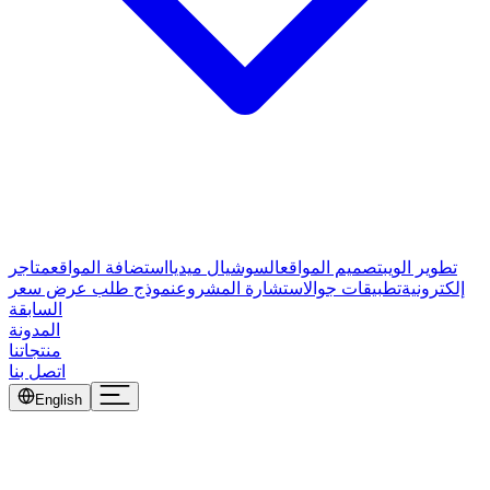
تطوير الويب
تصميم المواقع
السوشيال ميديا
استضافة المواقع
متاجر
إلكترونية
تطبيقات جوال
استشارة المشروع
نموذج طلب عرض سعر
السابقة
المدونة
منتجاتنا
اتصل بنا
English